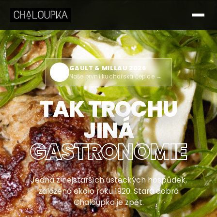
GAULT & MILLAU 2026
🏆
Naše první kuchařská čepice →
TAK TROCHU
JINÁ
GASTRONOMIE
Jedna z nejstarších ústeckých hospůdek,
založená okolo roku 1920. Stará dobrá
Chaloupka je zpět.