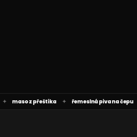
maso z přeštíka
✦
řemeslná piva na čepu
✦