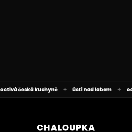
zásad ochrany osobních
údajů
tivá česká kuchyně
✦
ústí nad labem
✦
od r
CHALOUPKA